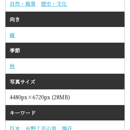
自然・風景
歴史・文化
向き
縦
季節
秋
写真サイズ
4480px×6720px (28MB)
キーワード
巨木
吉野工芸の里
鶉荘