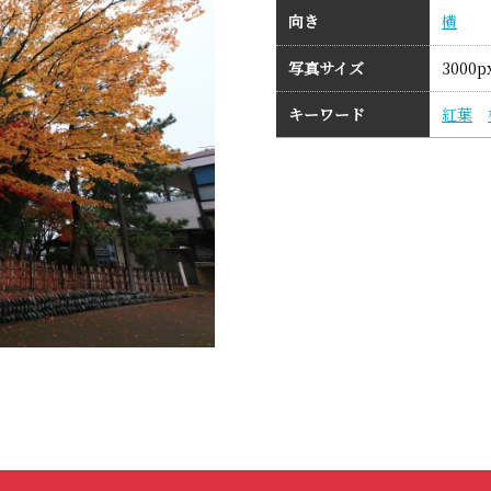
向き
横
写真サイズ
3000p
キーワード
紅葉