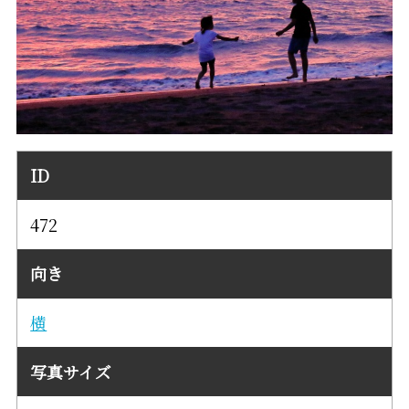
ID
472
向き
横
写真サイズ