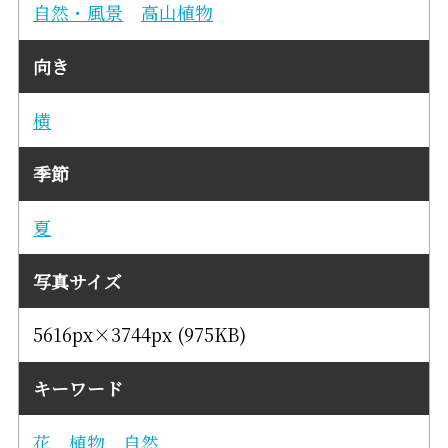
自然・風景
高山植物
向き
横
季節
夏
写真サイズ
5616px×3744px (975KB)
キーワード
花
植物
自然