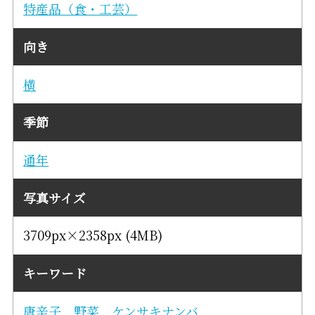
特産品（食・工芸）
向き
横
季節
通年
写真サイズ
3709px×2358px (4MB)
キーワード
唐辛子
野菜
ケンサキナンバ