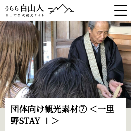
団体向け観光素材⑦ ＜一里
野STAY Ⅰ＞