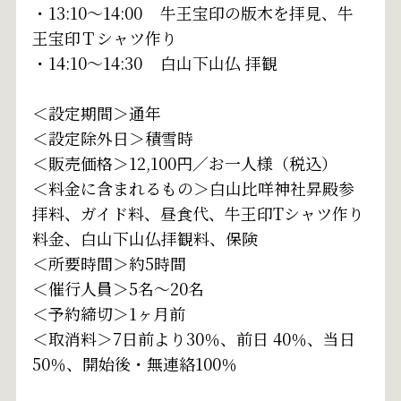
・13:10～14:00 牛王宝印の版木を拝見、牛
王宝印Ｔシャツ作り
・14:10～14:30 白山下山仏 拝観
＜設定期間＞通年
＜設定除外日＞積雪時
＜販売価格＞12,100円／お一人様（税込）
＜料金に含まれるもの＞白山比咩神社昇殿参
拝料、ガイド料、昼食代、牛王印Tシャツ作り
料金、白山下山仏拝観料、保険
＜所要時間＞約5時間
＜催行人員＞5名～20名
＜予約締切＞1ヶ月前
＜取消料＞7日前より30％、前日 40％、当日
50％、開始後・無連絡100％