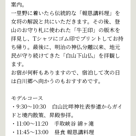
案内。
一里野に着いたら伝統的な「報恩講料理」を
女将の解説と共にいただきます。その後、登
山のお守り札に使われた「牛王印」の版木を
拝見し、Tシャツにゴム印でプリントしてお持
ち帰り。最後に、明治の神仏分離以来、地元
民が守り続けてきた「白山下山仏」を拝観し
ます。
お宿が何軒もありますので、宿泊して次の日
は白川郷へ向かうのもおすすめです。
モデルコース
・9:30～10:30 白山比咩神社表参道からガイ
ドと境内散策、昇殿参拝。
・11:00～11:20 手取峡谷 綿ヶ滝
・11:45～13:00 昼食 報恩講料理