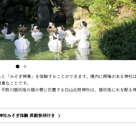
もと「みそぎ神事」を体験することができます。境内に禊場がある神社
貴重なことです。
。手取川扇状地の扇の要に位置する白山比咩神社は、扇状地に水を配る
神社みそぎ体験 昇殿参拝付き