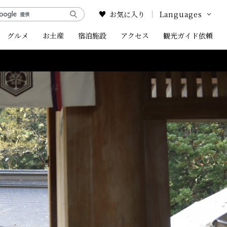
お気に入り
Languages
グルメ
お土産
宿泊施設
アクセス
Google Translate
観光ガイド依頼
English
中文简体
中文繁体
한국어