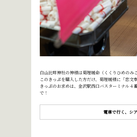
白山比咩神社の神様は菊理媛命（くくりひめのみ
このきっぷを購入した方だけ、菊理媛様に「恋文
きっぷのお求めは、金沢駅西口バスターミナル４
で！
電車で行く、シア