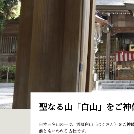
聖なる山「白山」をご神
日本三名山の一つ、霊峰白山（はくさん）をご神体
前ともいわれる古社です。