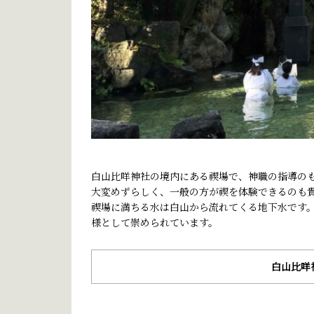
白山比咩神社の境内にある禊場で、神職の指導の
大変めずらしく、一般の方が禊を体験できるのも
禊場に満ちる水は白山から流れてくる地下水です
様として崇められています。
白山比咩